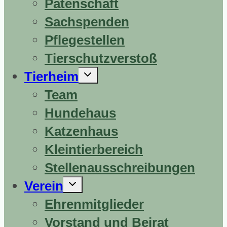
Patenschaft
Sachspenden
Pflegestellen
Tierschutzverstoß
Untermenü
Tierheim
erweitern
Team
Hundehaus
Katzenhaus
Kleintierbereich
Stellenausschreibungen
Untermenü
Verein
erweitern
Ehrenmitglieder
Vorstand und Beirat