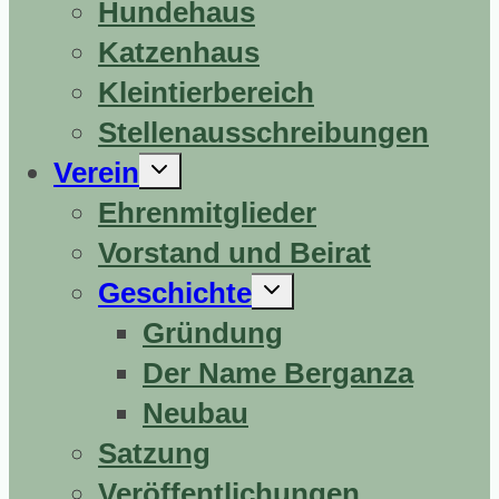
Hundehaus
Katzenhaus
Kleintierbereich
Stellenausschreibungen
Untermenü
Verein
erweitern
Ehrenmitglieder
Vorstand und Beirat
Untermenü
Geschichte
erweitern
Gründung
Der Name Berganza
Neubau
Satzung
Veröffentlichungen