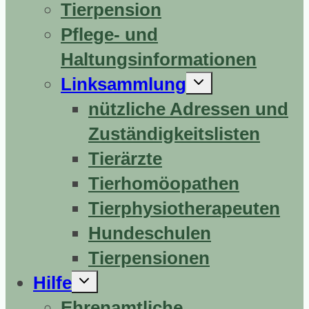
Tierpension
Pflege- und
Haltungsinformationen
Untermenü
Linksammlung
erweitern
nützliche Adressen und
Zuständigkeitslisten
Tierärzte
Tierhomöopathen
Tierphysiotherapeuten
Hundeschulen
Tierpensionen
Untermenü
Hilfe
erweitern
Ehrenamtliche