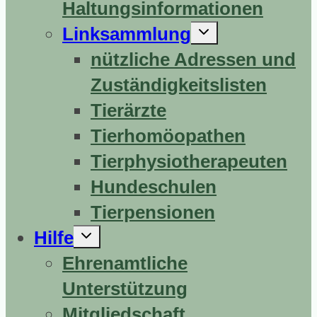
Haltungsinformationen
Untermenü
Linksammlung
erweitern
nützliche Adressen und
Zuständigkeitslisten
Tierärzte
Tierhomöopathen
Tierphysiotherapeuten
Hundeschulen
Tierpensionen
Untermenü
Hilfe
erweitern
Ehrenamtliche
Unterstützung
Mitgliedschaft