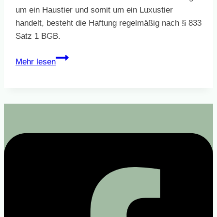
um ein Haustier und somit um ein Luxustier
handelt, besteht die Haftung regelmäßig nach § 833
Satz 1 BGB.
Wer
Mehr lesen
haftet
für
Schäden
durch
eine
Katze?