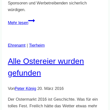
Sponsoren und Werbetreibenden sicherlich
würdigen.
Tierheimheft
Mehr lesen
2016
ist
erschienen
Ehrenamt
|
Tierheim
Alle Ostereier wurden
gefunden
Von
Peter König
20. März 2016
Der Ostermarkt 2016 ist Geschichte. Was für ein
tolles Fest. Freilich hätte das Wetter etwas mehr