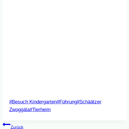
Beitrags
#
Besuch Kindergarten
#
Führung
#
Schäätzer
Tags:
Zwoggäla
#
Tierheim
Beitragsnavigation
Zurück