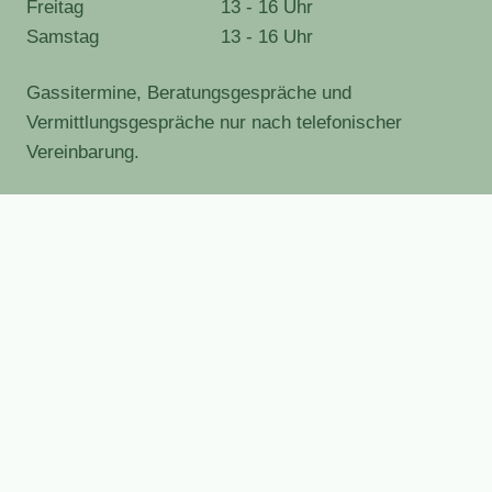
Freitag
13 - 16 Uhr
Samstag
13 - 16 Uhr
Gassitermine, Beratungsgespräche und
Vermittlungsgespräche nur nach telefonischer
Vereinbarung.
Untermenü
Tiere
erweitern
Hunde
Katzen
Kleintiere
Regenbogenbrücke