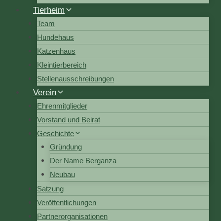
Tierheim
Team
Hundehaus
Katzenhaus
Kleintierbereich
Stellenausschreibungen
Verein
Ehrenmitglieder
Vorstand und Beirat
Geschichte
Gründung
Der Name Berganza
Neubau
Satzung
Veröffentlichungen
Partnerorganisationen