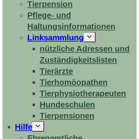
Tierpension
Pflege- und
Haltungsinformationen
Untermenü
Linksammlung
erweitern
nützliche Adressen und
Zuständigkeitslisten
Tierärzte
Tierhomöopathen
Tierphysiotherapeuten
Hundeschulen
Tierpensionen
Untermenü
Hilfe
erweitern
Ehrenamtliche